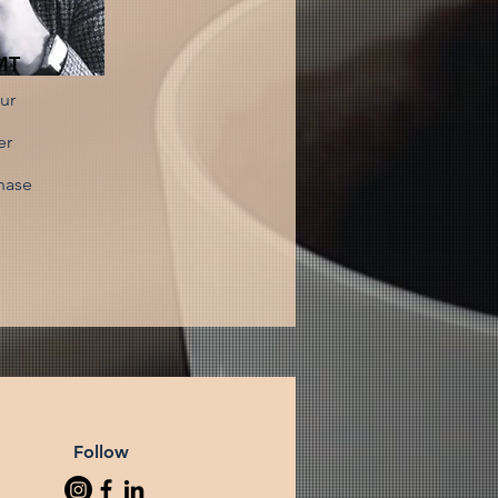
MT
ur
er
chase
Follow