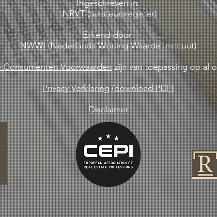
Ingeschreven in:
NRVT
(taxateursregister)
Erkend door:
NWWI
(Nederlands Woning Waarde Instituut)
 Consumenten Voorwaarden
zijn van toepassing op al 
Privacy Verklaring (download PDF)
Disclaimer