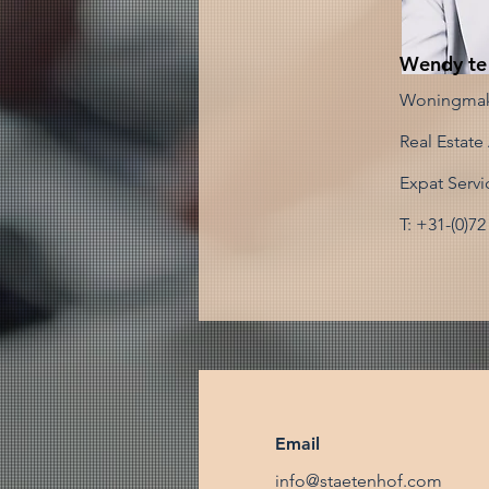
Wendy te
Woningmak
Real Estate
Expat Servi
T: +31-(0)72
Email
info@staetenhof.com