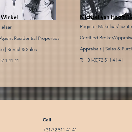
Michael van Hooff R
 Winkel
Register Makelaar/Taxate
elaar
Certified Broker/Apprais
 Agent Residential Properties
Appraisals | Sales & Pur
ce | Rental & Sales
T: +31-(0)72 511 41 41
 511 41 41
Call
+31-72 511 41 41